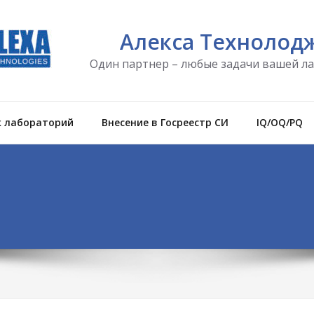
Алекса Технолод
Один партнер – любые задачи вашей л
к лабораторий
Внесение в Госреестр СИ
IQ/OQ/PQ